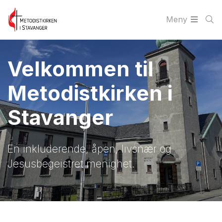
Meny
Velkommen til
Metodistkirken i
Stavanger
En inkluderende, åpen, livsnær og
Jesusbegeistret menighet.