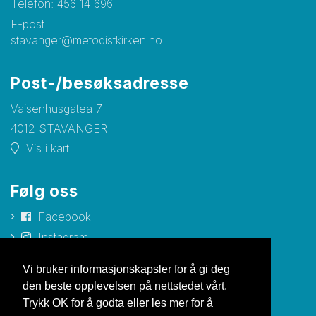
Telefon:
456 14 696
E-post:
stavanger@metodistkirken.no
Post-/besøksadresse
Vaisenhusgatea 7
4012 STAVANGER
Vis i kart
Følg oss
Facebook
Instagram
Hjemmeside for Haugalandet
Vi bruker informasjonskapsler for å gi deg
den beste opplevelsen på nettstedet vårt.
Trykk OK for å godta eller les mer for å