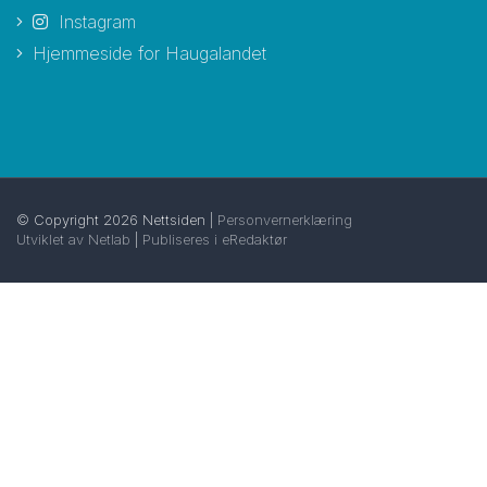
Instagram
Hjemmeside for Haugalandet
© Copyright 2026 Nettsiden |
Personvernerklæring
Utviklet av Netlab
|
Publiseres i eRedaktør