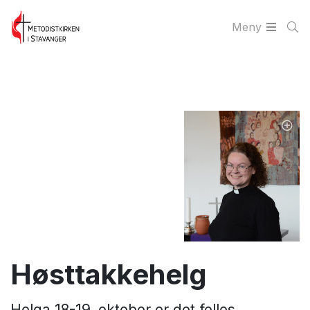
Meny
Høsttakkehelg
Helga 18-19. oktober er det felles